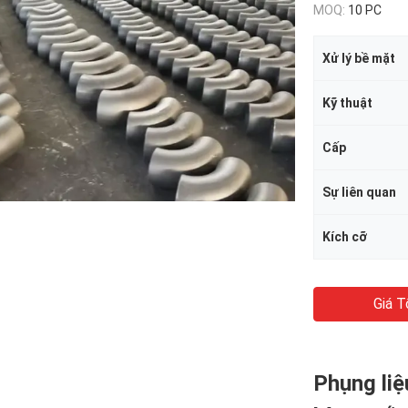
MOQ:
10 PC
Xử lý bề mặt
Kỹ thuật
Cấp
Sự liên quan
Kích cỡ
Giá T
Phụng liệ