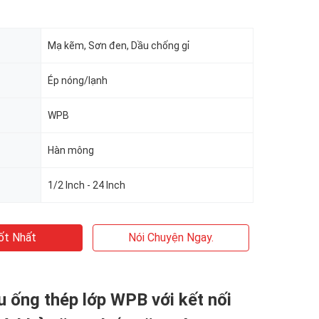
Mạ kẽm, Sơn đen, Dầu chống gỉ
Ép nóng/lạnh
WPB
Hàn mông
1/2 Inch - 24 Inch
ốt Nhất
Nói Chuyện Ngay.
u ống thép lớp WPB với kết nối