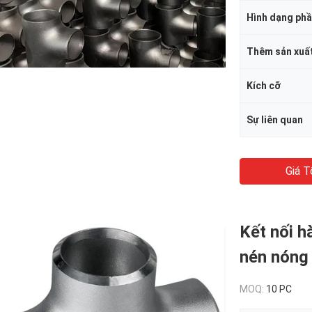
Hình dạng ph
Thêm sản xuấ
Kích cỡ
Sự liên quan
Giá T
Kết nối h
nén nóng 
MOQ:
10 PC