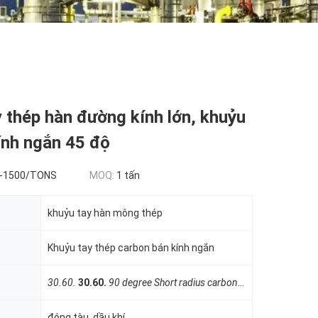
 thép hàn đường kính lớn, khuỷu
ính ngắn 45 độ
-1500/TONS
MOQ:
1 tấn
khuỷu tay hàn mông thép
Khuỷu tay thép carbon bán kính ngắn
30.60.
30.60.
90 degree Short radius carbon steel elbow
Cút t
đóng tàu, dầu khí