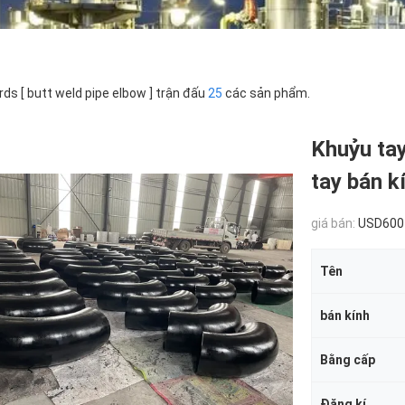
ds [ butt weld pipe elbow ] trận đấu
25
các sản phẩm.
Khuỷu tay
tay bán k
giá bán:
USD600
Tên
bán kính
Bằng cấp
Đăng kí