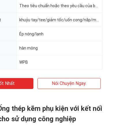
Theo tiêu chuẩn hoặc theo yêu cầu của bạn
t
khuỷu tay/tee/giảm tốc/uốn cong/nắp/mặt bích
Ép nóng/lạnh
hàn mông
WPB
ốt Nhất
Nói Chuyện Ngay.
Ống thép kẽm phụ kiện với kết nối
cho sử dụng công nghiệp