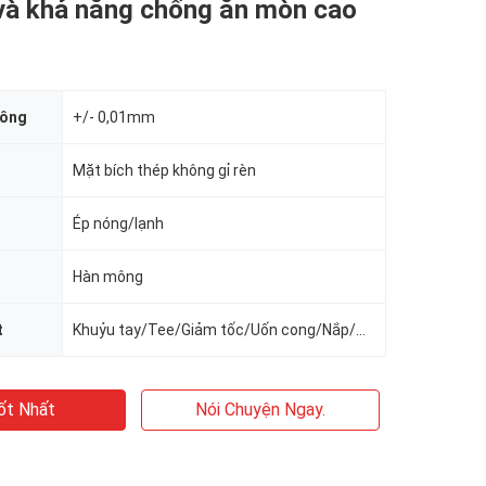
 và khả năng chống ăn mòn cao
công
+/- 0,01mm
Mặt bích thép không gỉ rèn
Ép nóng/lạnh
Hàn mông
t
Khuỷu tay/Tee/Giảm tốc/Uốn cong/Nắp/Mặt bích
ốt Nhất
Nói Chuyện Ngay.