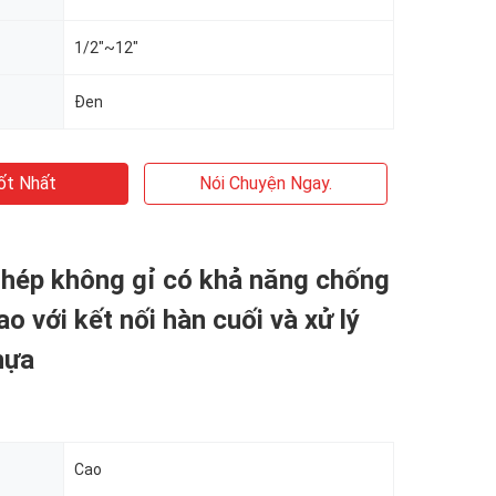
1/2"~12"
Đen
ốt Nhất
Nói Chuyện Ngay.
thép không gỉ có khả năng chống
o với kết nối hàn cuối và xử lý
hựa
n
Cao