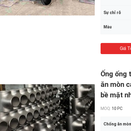
Sự chỉ rõ
Màu
Giá T
Ống ống 
ăn mòn ca
bề mặt n
MOQ:
10 PC
Chống ăn mò