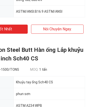
ASTM/ANSI.B16.9 ASTM/ANSI
ốt Nhất
Nói Chuyện Ngay.
on Steel Butt Hàn ống Lắp khuỷu
 inch Sch40 CS
-1500/TONS
MOQ:
1 tấn
Khuỷu tay ống Sch40 CS
phun sơn
ASTM A234 WPB