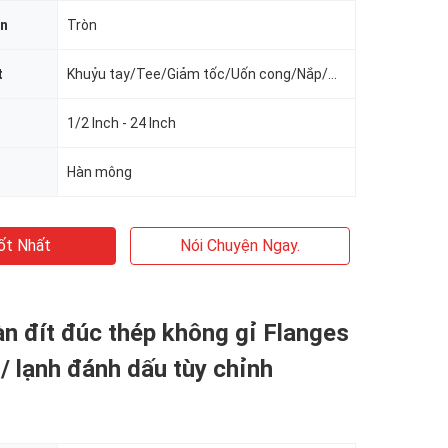
ần
Tròn
t
Khuỷu tay/Tee/Giảm tốc/Uốn cong/Nắp/Mặt bích
1/2 Inch - 24 Inch
Hàn mông
ốt Nhất
Nói Chuyện Ngay.
àn đít đúc thép không gỉ Flanges
/ lạnh đánh dấu tùy chỉnh