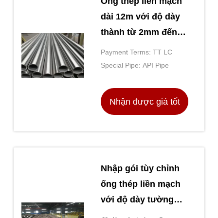
Ống thép liền mạch
dài 12m với độ dày
thành từ 2mm đến
60mm và tiêu chuẩn
Payment Terms: TT LC
GB/T17396 cho các
Special Pipe: API Pipe
ứng dụng áp suất
cao
Nhận được giá tốt
nhất
Nhập gói tùy chỉnh
ống thép liền mạch
với độ dày tường
2mm 60mm