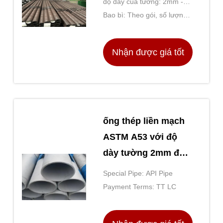
độ dày của tường: 2mm -
60mm
Bao bì: Theo gói, số lượng
lớn hoặc theo yêu cầu của
khách hàng
Nhận được giá tốt
nhất
ống thép liền mạch
ASTM A53 với độ
dày tường 2mm đến
60mm tiêu chuẩn
Special Pipe: API Pipe
API 5L và ASTM
Payment Terms: TT LC
A106