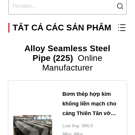
TẤT CẢ CÁC SẢN PHẨM
Alloy Seamless Steel
Pipe (225)
Online
Manufacturer
Bơm thép hợp kim
không liền mạch cho
cảng Thiên Tân với
độ dày tường 2mm
Loại ống: SMLS
60mm
Alloy: Alloy