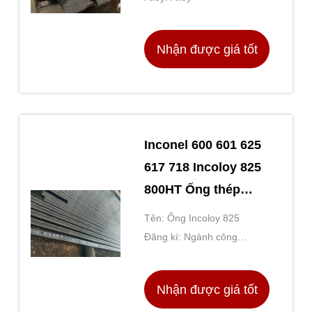
Nhận được giá tốt
nhất
Inconel 600 601 625
617 718 Incoloy 825
800HT Ống thép
không mối hàn hợp
Tên: Ống Incoloy 825
kim
Đăng kí: Ngành công
nghiệp
Nhận được giá tốt