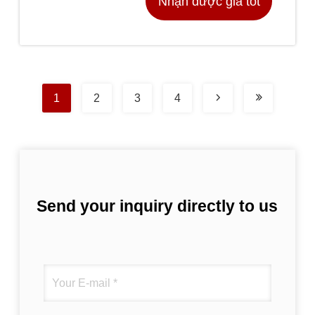
Nhận được giá tốt
nhất
1
2
3
4
Send your inquiry directly to us