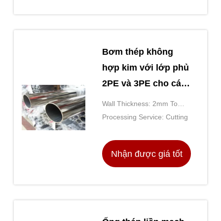
nhất
Bơm thép không
hợp kim với lớp phủ
2PE và 3PE cho các
ứng dụng áp suất
Wall Thickness: 2mm To
cao và độ dày tường
60mm
Processing Service: Cutting
2mm đến 60mm
Nhận được giá tốt
nhất